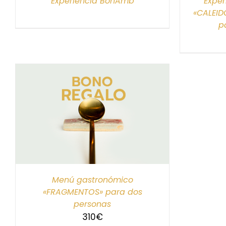
Experiencia BonAmb
Exper
«CALEID
p
S
Menú gastronómico
«FRAGMENTOS» para dos
personas
310
€