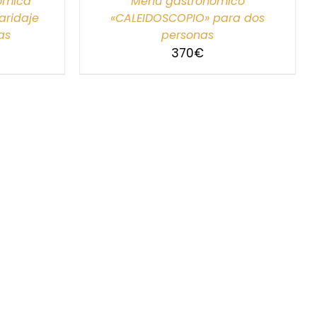
nómica
Menú gastronómico
ridaje
«CALEIDOSCOPIO» para dos
as
personas
370
€