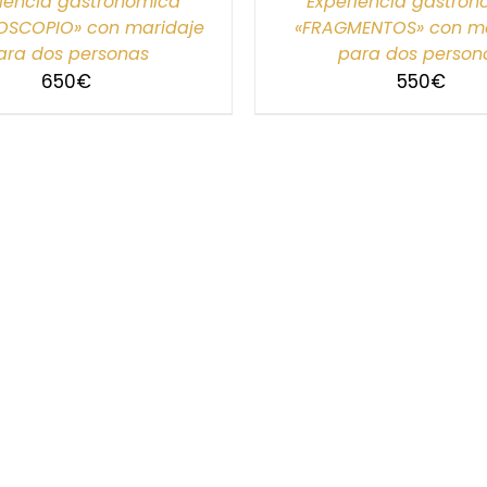
iencia gastronómica
Experiencia gastro
OSCOPIO» con maridaje
«FRAGMENTOS» con ma
ara dos personas
para dos person
650
€
550
€