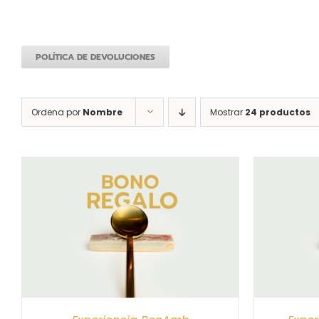
POLÍTICA DE DEVOLUCIONES
Ordena por
Nombre
Mostrar
24 productos
S
SELECCIONAR IMPORTE
/
DETALLES
SELEC