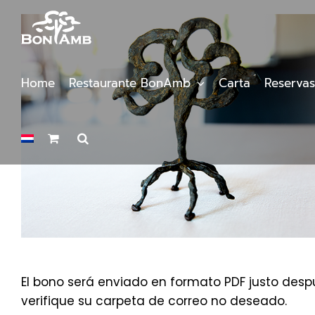
Saltar
al
contenido
Home
Restaurante BonAmb
Carta
Reservas
El bono será enviado en formato PDF justo despu
verifique su carpeta de correo no deseado.