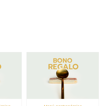
/
DETALLES