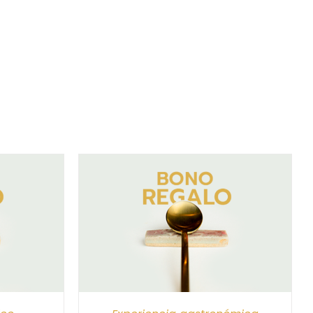
/
DETALLES