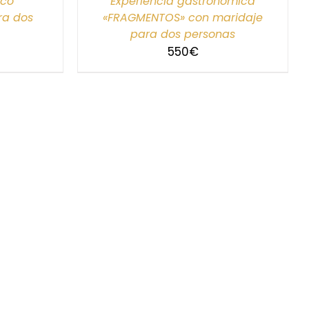
ico
Experiencia gastronómica
ra dos
«FRAGMENTOS» con maridaje
para dos personas
550
€