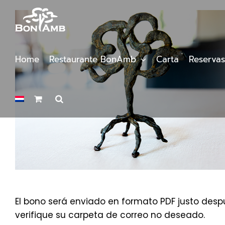
Saltar
al
contenido
Home
Restaurante BonAmb
Carta
Reservas
El bono será enviado en formato PDF justo despu
verifique su carpeta de correo no deseado.