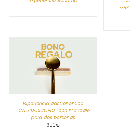
Experiencia BonAmb
Me
«FR
S
Experiencia gastronómica
«CALEIDOSCOPIO» con maridaje
para dos personas
650
€