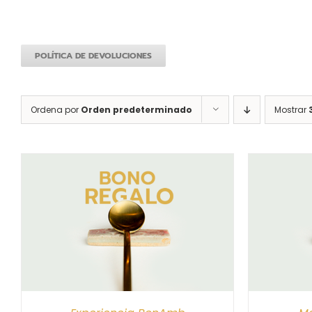
POLÍTICA DE DEVOLUCIONES
Ordena por
Orden predeterminado
Mostrar
S
SELECCIONAR IMPORTE
/
DETALLES
SELEC