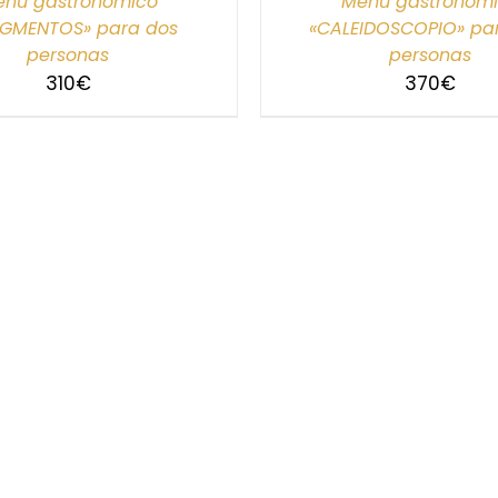
nú gastronómico
Menú gastronóm
AGMENTOS» para dos
«CALEIDOSCOPIO» pa
personas
personas
310
€
370
€