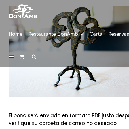
Saltar
al
contenido
Home
Restaurante BonAmb
Carta
Reservas
El bono será enviado en formato PDF justo despu
verifique su carpeta de correo no deseado.