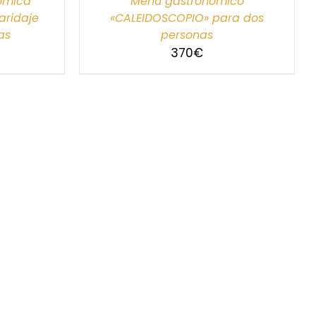
nómica
Menú gastronómico
ridaje
«CALEIDOSCOPIO» para dos
as
personas
370
€