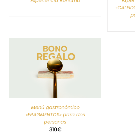
Experiencia BonAmb
Exper
«CALEID
p
S
Menú gastronómico
«FRAGMENTOS» para dos
personas
310
€