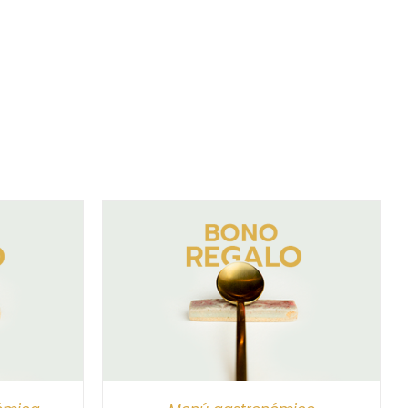
/
DETALLES