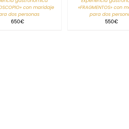
iencia gastronómica
Experiencia gastro
OSCOPIO» con maridaje
«FRAGMENTOS» con ma
ara dos personas
para dos person
650
€
550
€