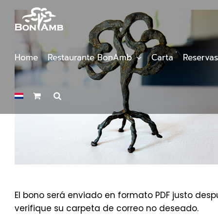
Saltar
al
contenido
Home
Restaurante BonAmb
Carta
Reservas
El bono será enviado en formato PDF justo despu
verifique su carpeta de correo no deseado.