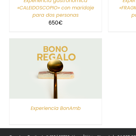
Experiencia gastronómica
Exper
«CALEIDOSCOPIO» con maridaje
«FRAG
para dos personas
p
650
€
S
Experiencia BonAmb