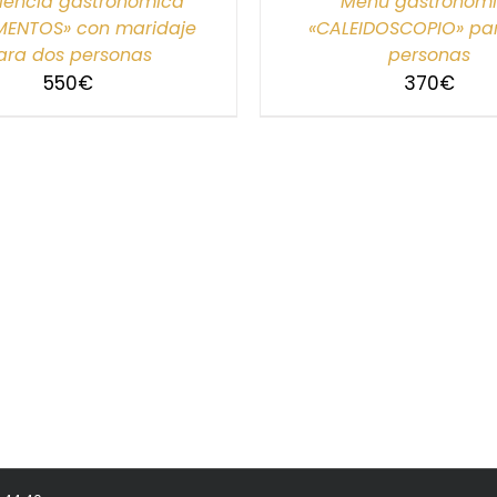
iencia gastronómica
Menú gastronóm
MENTOS» con maridaje
«CALEIDOSCOPIO» pa
ara dos personas
personas
550
€
370
€