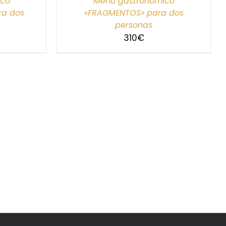
ico
Menú gastronómico
ra dos
«FRAGMENTOS» para dos
personas
310
€