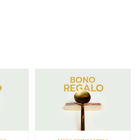
/
DETALLES