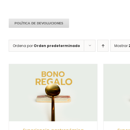
POLÍTICA DE DEVOLUCIONES
Ordena por
Orden predeterminado
Mostrar
S
SELECCIONAR IMPORTE
/
DETALLES
SELEC