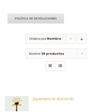
POLÍTICA DE DEVOLUCIONES
Ordena por
Nombre
Mostrar
36 productos
ONAR
Experiencia BonAmb
E