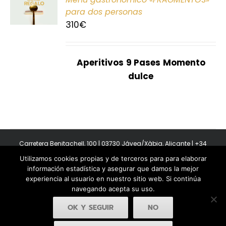
E
para dos personas
310
€
S
Aperitivos
9 Pases
Momento
dulce
Carretera Benitachell, 100 | 03730 Jávea/Xàbia, Alicante | +34
965 08 44 40
Utilizamos cookies propias y de terceros para para elaborar
Copyright 2011-2026 BonAmb Restaurant | All Rights Reserved |
información estadística y asegurar que damos la mejor
Política de privacidad
|
Powered by Insertcom
experiencia al usuario en nuestro sitio web. Si continúa
navegando acepta su uso.
OK Y SEGUIR
NO