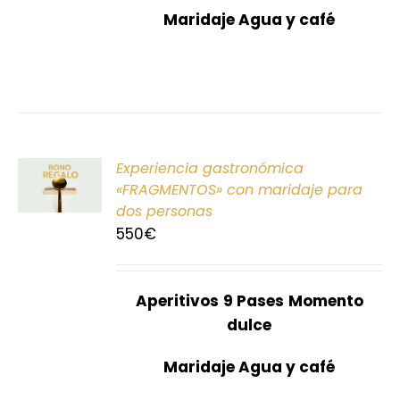
Maridaje Agua y café
ONAR
Experiencia gastronómica
E
«FRAGMENTOS» con maridaje para
dos personas
S
550
€
Aperitivos
9 Pases
Momento
dulce
Maridaje Agua y café