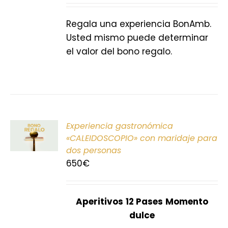
S
Regala una experiencia BonAmb.
Usted mismo puede determinar
el valor del bono regalo.
ONAR
Experiencia gastronómica
E
«CALEIDOSCOPIO» con maridaje para
dos personas
S
650
€
Aperitivos
12 Pases
Momento
dulce