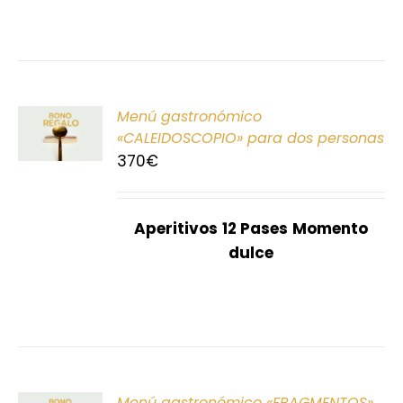
ONAR
Menú gastronómico
E
«CALEIDOSCOPIO» para dos personas
370
€
S
Aperitivos
12 Pases
Momento
dulce
ONAR
Menú gastronómico «FRAGMENTOS»