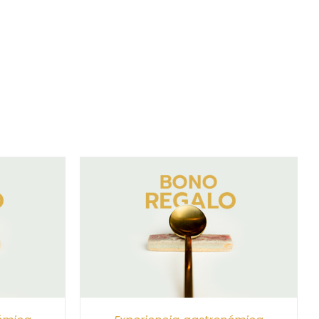
/
DETALLES