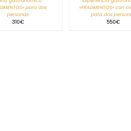
nú gastronómico
Experiencia gastro
AGMENTOS» para dos
«FRAGMENTOS» con ma
personas
para dos person
310
€
550
€