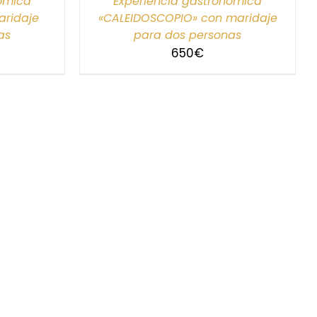
nómica
Experiencia gastronómica
ridaje
«CALEIDOSCOPIO» con maridaje
as
para dos personas
650
€