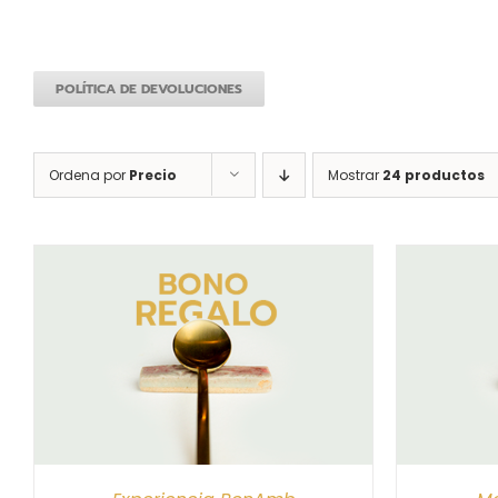
POLÍTICA DE DEVOLUCIONES
Ordena por
Precio
Mostrar
24 productos
S
SELECCIONAR IMPORTE
/
DETALLES
SELEC