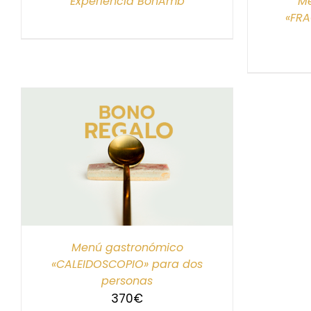
Experiencia BonAmb
Me
«FR
S
Menú gastronómico
«CALEIDOSCOPIO» para dos
personas
370
€