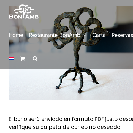
Saltar
al
contenido
Home
Restaurante BonAmb
Carta
Reservas
El bono será enviado en formato PDF justo despu
verifique su carpeta de correo no deseado.