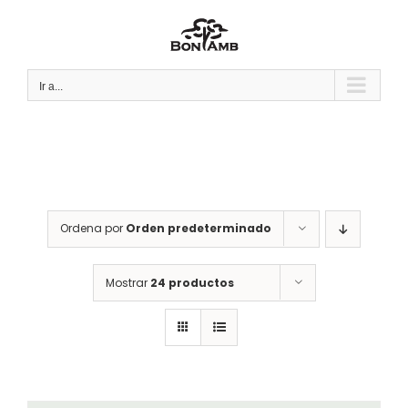
Saltar
al
contenido
Ir a...
Ordena por
Orden predeterminado
Mostrar
24 productos