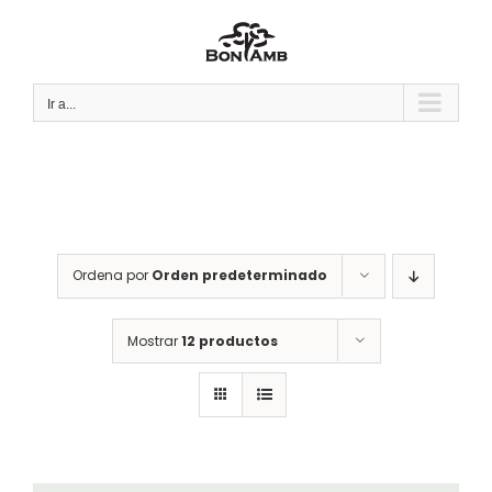
Saltar
al
contenido
Ir a...
Ordena por
Orden predeterminado
Mostrar
12 productos