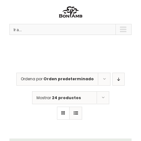
Saltar
al
contenido
Ir a...
Ordena por
Orden predeterminado
Mostrar
24 productos