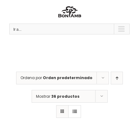
Saltar
al
contenido
Ir a...
Ordena por
Orden predeterminado
Mostrar
36 productos