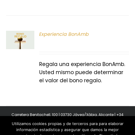
ONAR
Experiencia BonAmb
E
S
Regala una experiencia BonAmb.
Usted mismo puede determinar
el valor del bono regalo.
Carretera Benitachell, 100 | 03730 Jávea/Xàbia, Alicante | +34
965 08 44 40
Utilizamos cookies propias y de terceros para para elaborar
Copyright 2011-2026 BonAmb Restaurant | All Rights Reserved |
información estadística y asegurar que damos la mejor
Política de privacidad
|
Powered by Insertcom