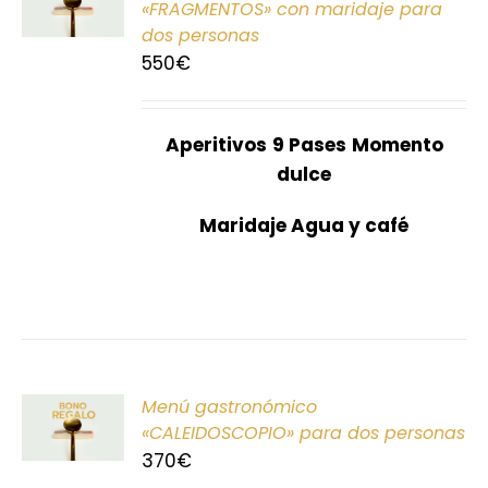
«FRAGMENTOS» con maridaje para
dos personas
S
550
€
Aperitivos
9 Pases
Momento
dulce
Maridaje Agua y café
ONAR
Menú gastronómico
E
«CALEIDOSCOPIO» para dos personas
370
€
S