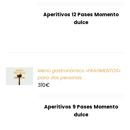
Aperitivos
12 Pases
Momento
dulce
ONAR
Menú gastronómico «FRAGMENTOS»
E
para dos personas
310
€
S
Aperitivos
9 Pases
Momento
dulce