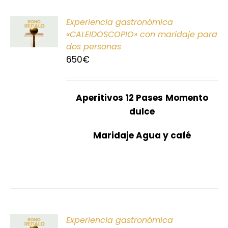
ONAR
Experiencia gastronómica
E
«CALEIDOSCOPIO» con maridaje para
dos personas
S
650
€
Aperitivos
12 Pases
Momento
dulce
Maridaje Agua y café
ONAR
Experiencia gastronómica
E