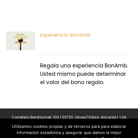
ONAR
Experiencia BonAmb
E
S
Regala una experiencia BonAmb.
Usted mismo puede determinar
el valor del bono regalo.
Carretera Benitachell, 100 | 03730 Jávea/Xàbia, Alicante | +34
965 08 44 40
Utilizamos cookies propias y de terceros para para elaborar
Copyright 2011-2026 BonAmb Restaurant | All Rights Reserved |
información estadística y asegurar que damos la mejor
Política de privacidad
|
Powered by Insertcom