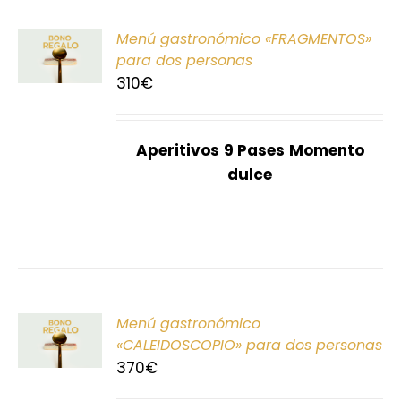
ONAR
Menú gastronómico «FRAGMENTOS»
E
para dos personas
310
€
S
Aperitivos
9 Pases
Momento
dulce
ONAR
Menú gastronómico
E
«CALEIDOSCOPIO» para dos personas
370
€
S