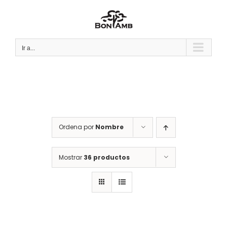
Saltar
al
contenido
Ir a...
Ordena por
Nombre
Mostrar
36 productos