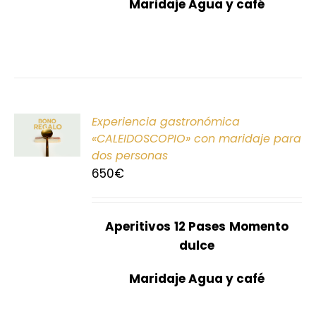
Maridaje Agua y café
ONAR
Experiencia gastronómica
E
«CALEIDOSCOPIO» con maridaje para
dos personas
S
650
€
Aperitivos
12 Pases
Momento
dulce
Maridaje Agua y café