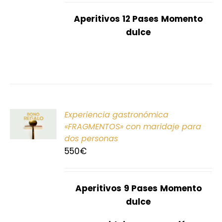
Aperitivos
12 Pases
Momento
dulce
ONAR
Experiencia gastronómica
E
«FRAGMENTOS» con maridaje para
dos personas
S
550
€
Aperitivos
9 Pases
Momento
dulce