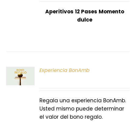
Aperitivos
12 Pases
Momento
dulce
ONAR
Experiencia BonAmb
E
S
Regala una experiencia BonAmb.
Usted mismo puede determinar
el valor del bono regalo.