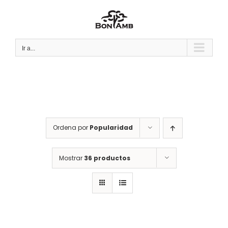
Saltar
al
contenido
Ir a...
Ordena por
Popularidad
Mostrar
36 productos