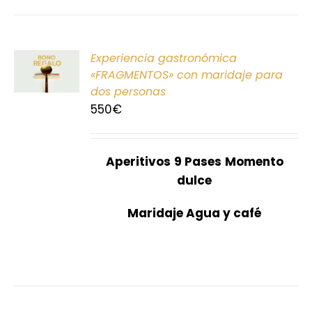
ONAR
Experiencia gastronómica
E
«FRAGMENTOS» con maridaje para
dos personas
S
550
€
Aperitivos
9 Pases
Momento
dulce
Maridaje Agua y café