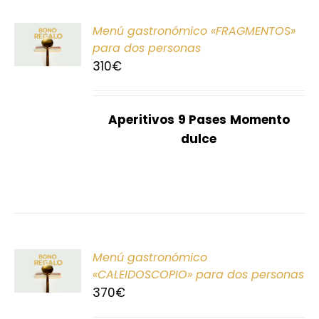
ONAR
Menú gastronómico «FRAGMENTOS»
E
para dos personas
310
€
S
Aperitivos
9 Pases
Momento
dulce
ONAR
Menú gastronómico
E
«CALEIDOSCOPIO» para dos personas
370
€
S