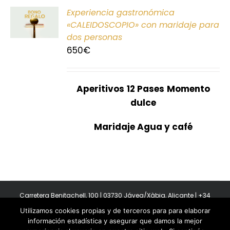
ONAR
Experiencia gastronómica
E
«CALEIDOSCOPIO» con maridaje para
dos personas
S
650
€
Aperitivos
12 Pases
Momento
dulce
Maridaje Agua y café
Carretera Benitachell, 100 | 03730 Jávea/Xàbia, Alicante | +34
965 08 44 40
Utilizamos cookies propias y de terceros para para elaborar
Copyright 2011-2026 BonAmb Restaurant | All Rights Reserved |
información estadística y asegurar que damos la mejor
Política de privacidad
|
Powered by Insertcom