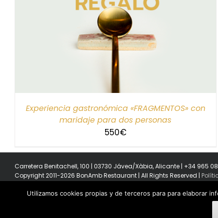
SELECCIONAR IMPORTE
/
DETALLES
Experiencia gastronómica «FRAGMENTOS» con
maridaje para dos personas
550
€
Carretera Benitachell, 100 | 03730 Jávea/Xàbia, Alicante | +34 965 0
Copyright 2011-2026 BonAmb Restaurant | All Rights Reserved |
Polít
Utilizamos cookies propias y de terceros para para elaborar in