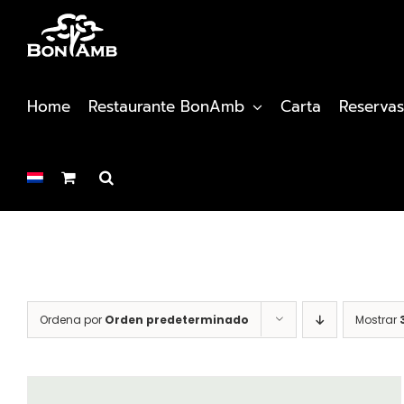
Saltar
al
contenido
Home
Restaurante BonAmb
Carta
Reservas
Ordena por
Orden predeterminado
Mostrar