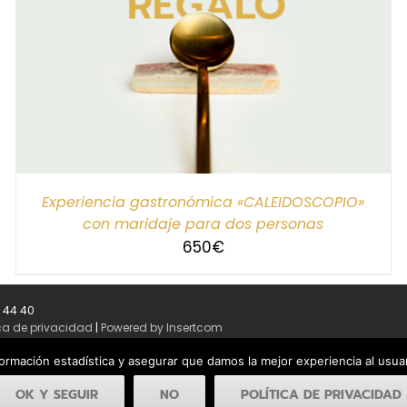
Experiencia gastronómica «CALEIDOSCOPIO»
con maridaje para dos personas
650
€
8 44 40
ica de privacidad
|
Powered by Insertcom
formación estadística y asegurar que damos la mejor experiencia al usu
OK Y SEGUIR
NO
POLÍTICA DE PRIVACIDAD