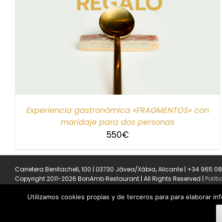
SELECCIONAR IMPORTE
/
DETALLES
Experiencia gastronómica «FRAGMENTOS» con
maridaje para dos personas
550
€
Carretera Benitachell, 100 | 03730 Jávea/Xàbia, Alicante | +34 965 0
Copyright 2011-2026 BonAmb Restaurant | All Rights Reserved |
Polít
Utilizamos cookies propias y de terceros para para elaborar in