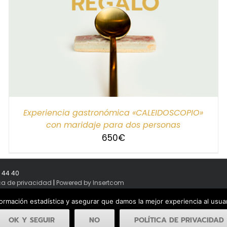
Experiencia gastronómica «CALEIDOSCOPIO»
con maridaje para dos personas
650
€
8 44 40
ica de privacidad
|
Powered by Insertcom
formación estadística y asegurar que damos la mejor experiencia al usu
OK Y SEGUIR
NO
POLÍTICA DE PRIVACIDAD