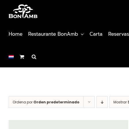
Saltar
al
contenido
Home
Restaurante BonAmb
Carta
Reservas
Ordena por
Orden predeterminado
Mostrar