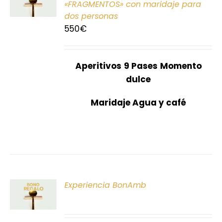
«FRAGMENTOS» con maridaje para
dos personas
S
550
€
Aperitivos
9 Pases
Momento
dulce
Maridaje Agua y café
ONAR
Experiencia BonAmb
E
S