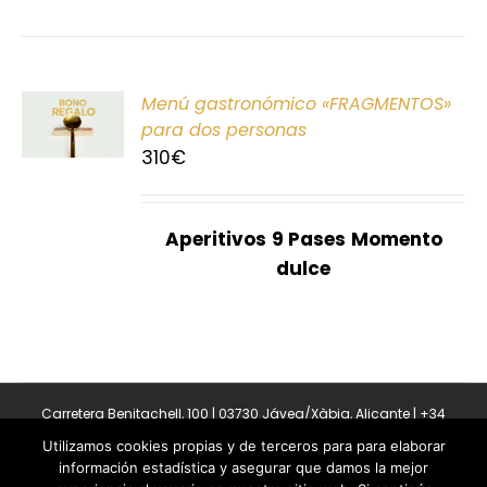
ONAR
Menú gastronómico «FRAGMENTOS»
E
para dos personas
310
€
S
Aperitivos
9 Pases
Momento
dulce
Carretera Benitachell, 100 | 03730 Jávea/Xàbia, Alicante | +34
965 08 44 40
Utilizamos cookies propias y de terceros para para elaborar
Copyright 2011-2026 BonAmb Restaurant | All Rights Reserved |
información estadística y asegurar que damos la mejor
Política de privacidad
|
Powered by Insertcom