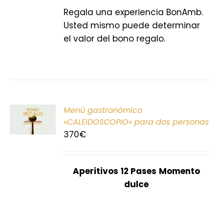
Regala una experiencia BonAmb.
Usted mismo puede determinar
el valor del bono regalo.
ONAR
Menú gastronómico
E
«CALEIDOSCOPIO» para dos personas
370
€
S
Aperitivos
12 Pases
Momento
dulce