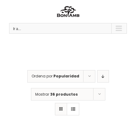
Saltar
al
contenido
Ir a...
Ordena por
Popularidad
Mostrar
36 productos