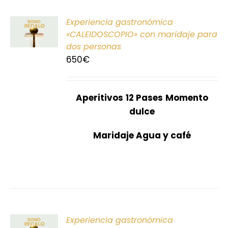
ONAR
Experiencia gastronómica
E
«CALEIDOSCOPIO» con maridaje para
dos personas
S
650
€
Aperitivos
12 Pases
Momento
dulce
Maridaje Agua y café
ONAR
Experiencia gastronómica
E