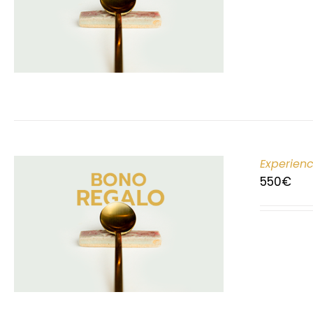
Experien
550
€