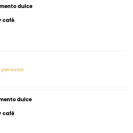
mento dulce
y café
s personas
mento dulce
y café