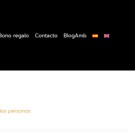
Bono regalo
Contacto
BlogAmb
dos personas