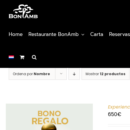
Saltar
al
contenido
Home
Restaurante BonAmb
Carta
Reservas
Ordena por
Nombre
Mostrar
12 productos
Experien
650
€