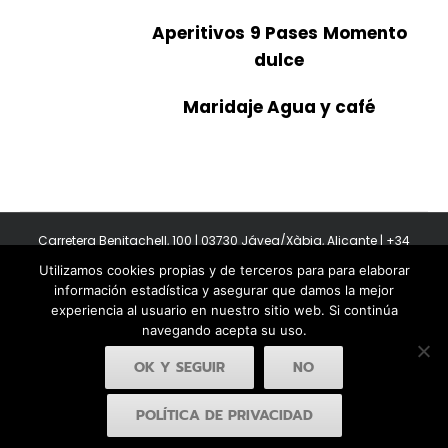
Aperitivos
9 Pases
Momento
dulce
Maridaje Agua y café
Carretera Benitachell, 100 | 03730 Jávea/Xàbia, Alicante | +34
965 08 44 40
Utilizamos cookies propias y de terceros para para elaborar
Copyright 2011-2026 BonAmb Restaurant | All Rights Reserved |
información estadística y asegurar que damos la mejor
Política de privacidad
|
Powered by Insertcom
experiencia al usuario en nuestro sitio web. Si continúa
navegando acepta su uso.
OK Y SEGUIR
NO
POLÍTICA DE PRIVACIDAD
Facebook
YouTube
Instagram
MyBusiness