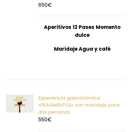
S
650
€
Aperitivos
12 Pases
Momento
dulce
Maridaje Agua y café
ONAR
Experiencia gastronómica
E
«FRAGMENTOS» con maridaje para
dos personas
S
550
€