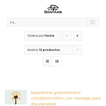
Saltar
al
contenido
Ir a...
Ordena por
Fecha
Mostrar
12 productos
ONAR
Experiencia gastronómica
E
«CALEIDOSCOPIO» con maridaje para
dos personas