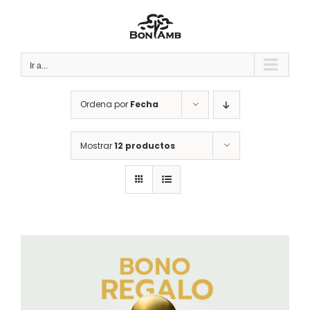
Saltar
al
contenido
Ir a...
Ordena por
Fecha
Mostrar
12 productos