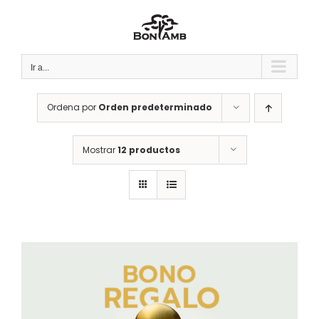
Saltar
al
contenido
Ir a...
Ordena por
Orden predeterminado
Mostrar
12 productos