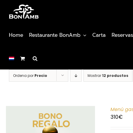
Saltar
al
contenido
Home
Restaurante BonAmb
Carta
Reservas
Ordena por
Precio
Mostrar
12 productos
Menú gas
310
€