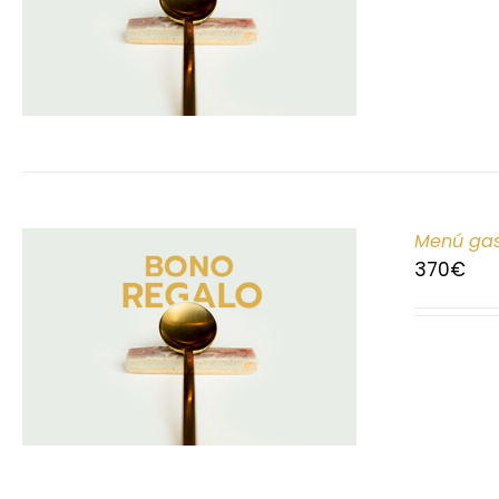
Menú gas
370
€