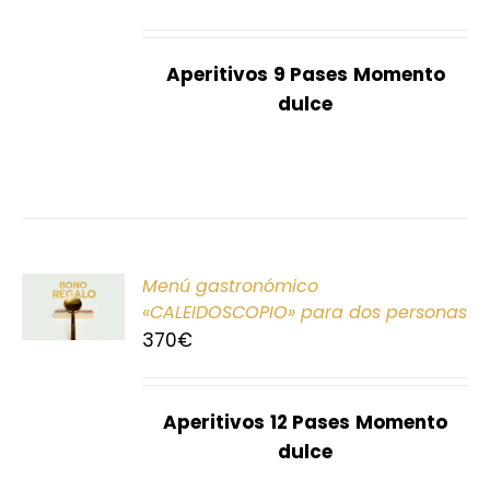
S
Aperitivos
9 Pases
Momento
dulce
ONAR
Menú gastronómico
E
«CALEIDOSCOPIO» para dos personas
370
€
S
Aperitivos
12 Pases
Momento
dulce