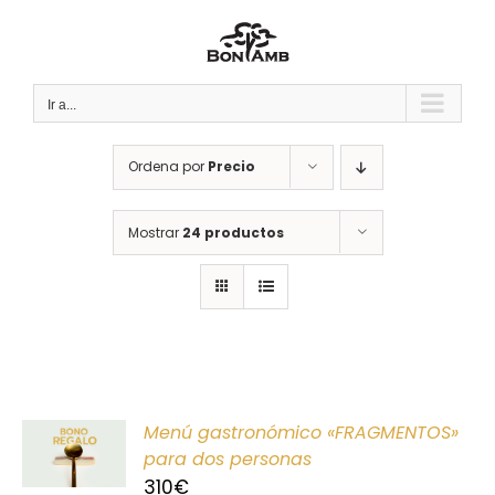
Saltar
al
contenido
Ir a...
Ordena por
Precio
Mostrar
24 productos
ONAR
Menú gastronómico «FRAGMENTOS»
E
para dos personas
310
€