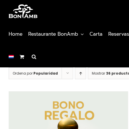
Saltar
al
contenido
Home
Restaurante BonAmb
Carta
Reservas
Ordena por
Popularidad
Mostrar
36 product