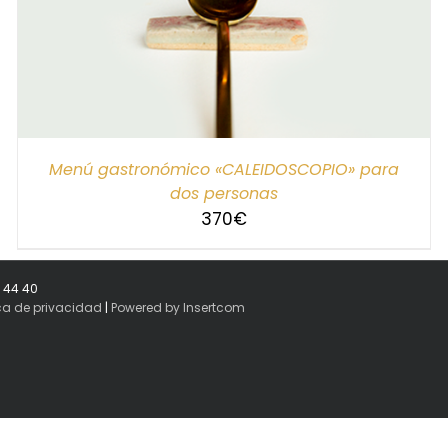
Menú gastronómico «CALEIDOSCOPIO» para
dos personas
370
€
8 44 40
ica de privacidad
|
Powered by Insertcom