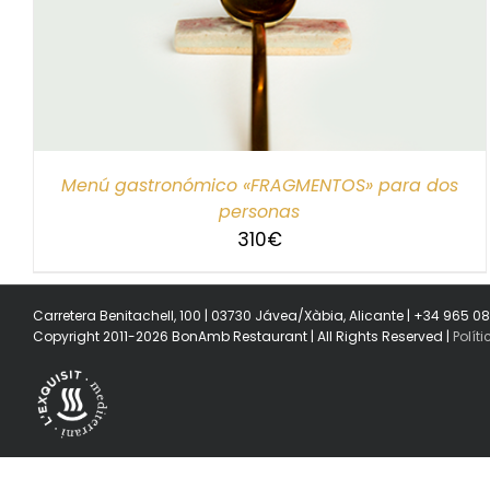
SELECCIONAR IMPORTE
/
DETALLES
Menú gastronómico «FRAGMENTOS» para dos
personas
310
€
Carretera Benitachell, 100 | 03730 Jávea/Xàbia, Alicante | +34 965 0
Copyright 2011-2026 BonAmb Restaurant | All Rights Reserved |
Polít