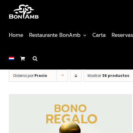
Saltar
al
contenido
Home
Restaurante BonAmb
Carta
Reservas
Ordena por
Precio
Mostrar
36 productos