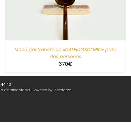
Menú gastronómico «CALEIDOSCOPIO» para
dos personas
370
€
8 44 40
ica de privacidad
|
Powered by Insertcom