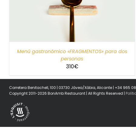
SELECCIONAR IMPORTE
/
DETALLES
Menú gastronómico «FRAGMENTOS» para dos
personas
310
€
Carretera Benitachell, 100 | 03730 Jávea/Xàbia, Alicante | +34 965 0
Copyright 2011-2026 BonAmb Restaurant | All Rights Reserved |
Polít