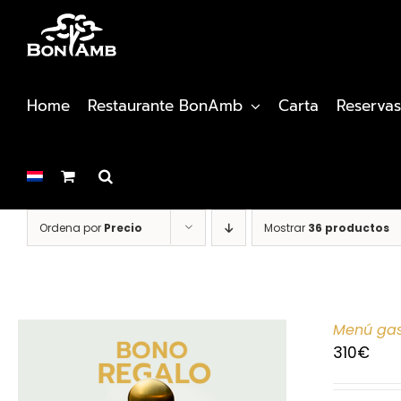
Saltar
al
contenido
Home
Restaurante BonAmb
Carta
Reservas
Ordena por
Precio
Mostrar
36 productos
Menú gas
310
€