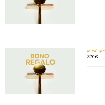
Menú gas
370
€