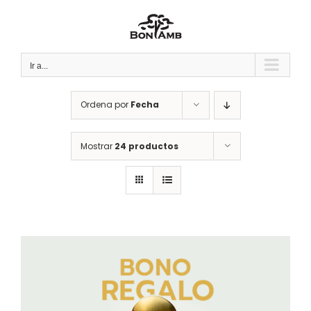
Saltar
al
contenido
Ir a...
Ordena por
Fecha
Mostrar
24 productos