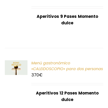
S
Aperitivos
9 Pases
Momento
dulce
ONAR
Menú gastronómico
E
«CALEIDOSCOPIO» para dos personas
370
€
S
Aperitivos
12 Pases
Momento
dulce