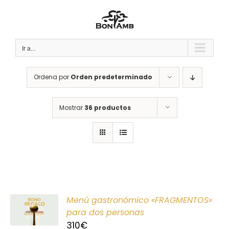
Saltar
al
contenido
Ir a...
Ordena por
Orden predeterminado
Mostrar
36 productos
ONAR
Menú gastronómico «FRAGMENTOS»
E
para dos personas
310
€