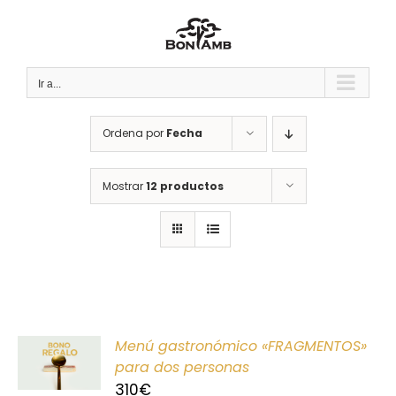
Saltar
al
contenido
Ir a...
Ordena por
Fecha
Mostrar
12 productos
ONAR
Menú gastronómico «FRAGMENTOS»
E
para dos personas
310
€