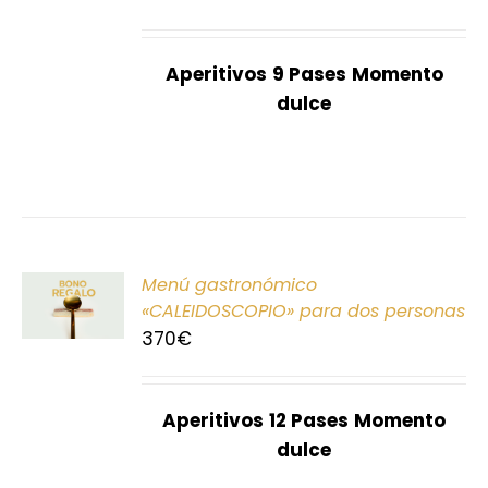
S
Aperitivos
9 Pases
Momento
dulce
ONAR
Menú gastronómico
E
«CALEIDOSCOPIO» para dos personas
370
€
S
Aperitivos
12 Pases
Momento
dulce