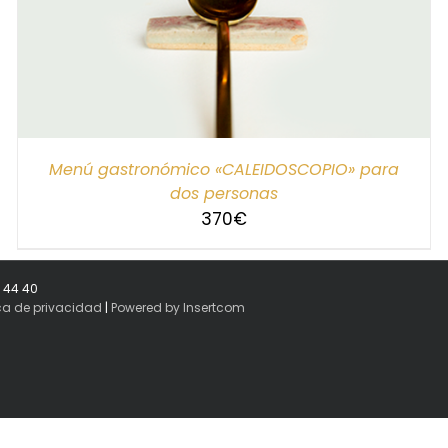
Menú gastronómico «CALEIDOSCOPIO» para
dos personas
370
€
8 44 40
ica de privacidad
|
Powered by Insertcom