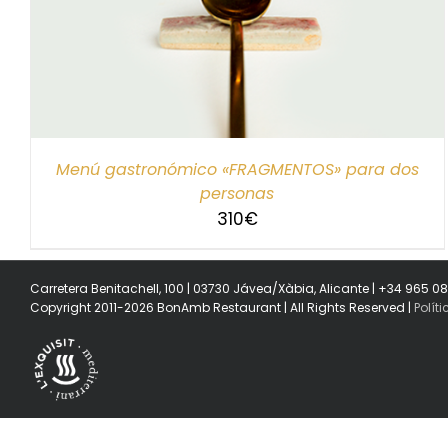
SELECCIONAR IMPORTE
/
DETALLES
Menú gastronómico «FRAGMENTOS» para dos
personas
310
€
Carretera Benitachell, 100 | 03730 Jávea/Xàbia, Alicante | +34 965 0
Copyright 2011-2026 BonAmb Restaurant | All Rights Reserved |
Polít