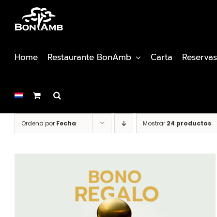
Saltar
al
contenido
Home
Restaurante BonAmb
Carta
Reservas
Ordena por
Fecha
Mostrar
24 productos