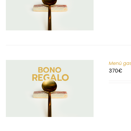
Menú gas
370
€