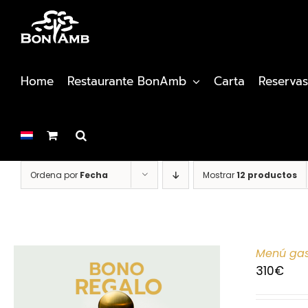
Saltar
al
contenido
Home
Restaurante BonAmb
Carta
Reservas
Ordena por
Fecha
Mostrar
12 productos
Menú gas
310
€