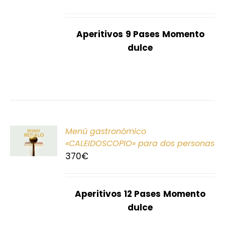
S
Aperitivos
9 Pases
Momento
dulce
ONAR
Menú gastronómico
E
«CALEIDOSCOPIO» para dos personas
370
€
S
Aperitivos
12 Pases
Momento
dulce