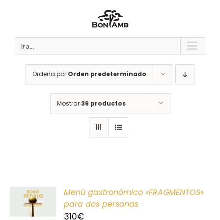
Saltar
al
contenido
Ir a...
Ordena por
Orden predeterminado
Mostrar
36 productos
ONAR
Menú gastronómico «FRAGMENTOS»
E
para dos personas
310
€