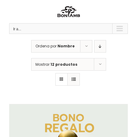
Saltar
al
contenido
Ir a...
Ordena por
Nombre
Mostrar
12 productos