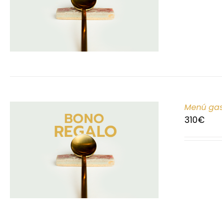
Menú gas
310
€