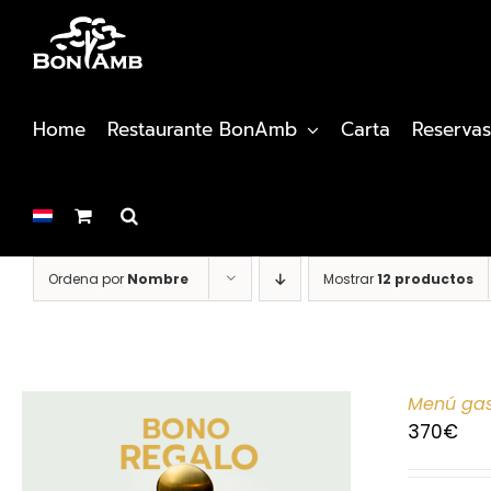
Saltar
al
contenido
Home
Restaurante BonAmb
Carta
Reservas
Ordena por
Nombre
Mostrar
12 productos
Menú gas
370
€