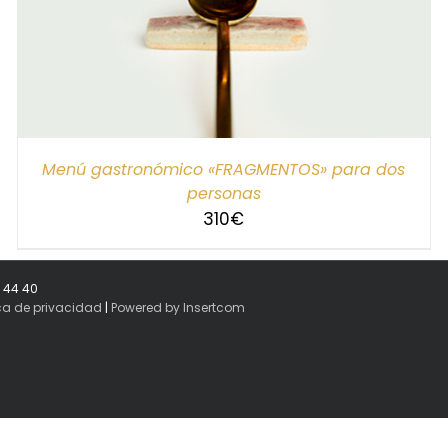
Menú gastronómico «FRAGMENTOS» para dos
personas
310
€
8 44 40
ica de privacidad
|
Powered by Insertcom