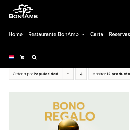
Saltar
al
contenido
Home
Restaurante BonAmb
Carta
Reservas
Ordena por
Popularidad
Mostrar
12 product