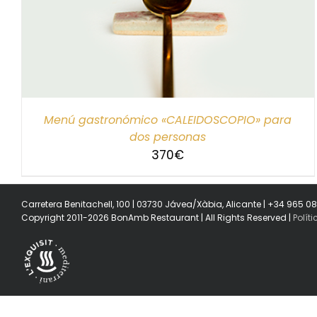
SELECCIONAR IMPORTE
/
DETALLES
Menú gastronómico «CALEIDOSCOPIO» para
dos personas
370
€
Carretera Benitachell, 100 | 03730 Jávea/Xàbia, Alicante | +34 965 0
Copyright 2011-2026 BonAmb Restaurant | All Rights Reserved |
Polít