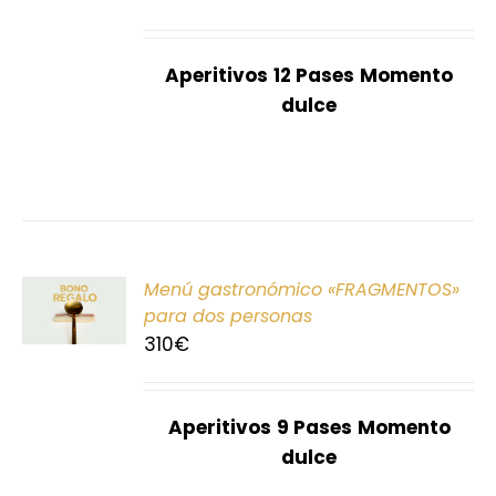
S
Aperitivos
12 Pases
Momento
dulce
ONAR
Menú gastronómico «FRAGMENTOS»
E
para dos personas
310
€
S
Aperitivos
9 Pases
Momento
dulce