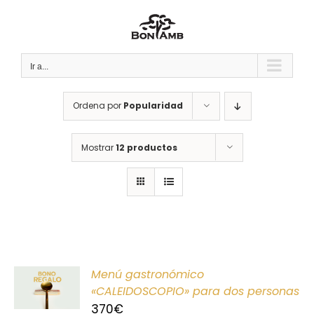
Saltar
al
contenido
Ir a...
Ordena por
Popularidad
Mostrar
12 productos
ONAR
Menú gastronómico
E
«CALEIDOSCOPIO» para dos personas
370
€