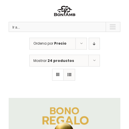
Saltar
al
contenido
Ir a...
Ordena por
Precio
Mostrar
24 productos