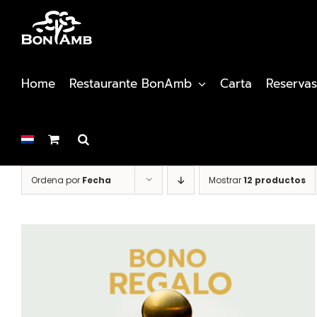
Saltar
al
contenido
Home
Restaurante BonAmb
Carta
Reservas
Ordena por
Fecha
Mostrar
12 productos