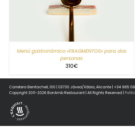
SELECCIONAR IMPORTE
/
DETALLES
Menú gastronómico «FRAGMENTOS» para dos
personas
310
€
Carretera Benitachell, 100 | 03730 Jávea/Xàbia, Alicante | +34 965 0
Copyright 2011-2026 BonAmb Restaurant | All Rights Reserved |
Polít