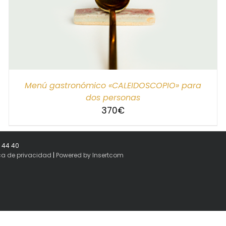
Menú gastronómico «CALEIDOSCOPIO» para
dos personas
370
€
8 44 40
ica de privacidad
|
Powered by Insertcom