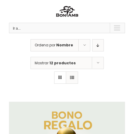
Saltar
al
contenido
Ir a...
Ordena por
Nombre
Mostrar
12 productos