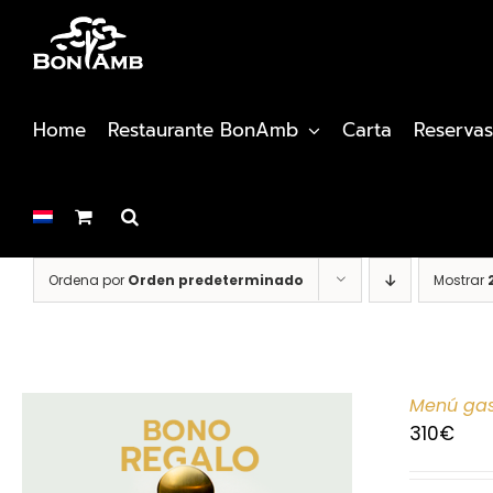
Saltar
al
contenido
Home
Restaurante BonAmb
Carta
Reservas
Ordena por
Orden predeterminado
Mostrar
Menú gas
310
€