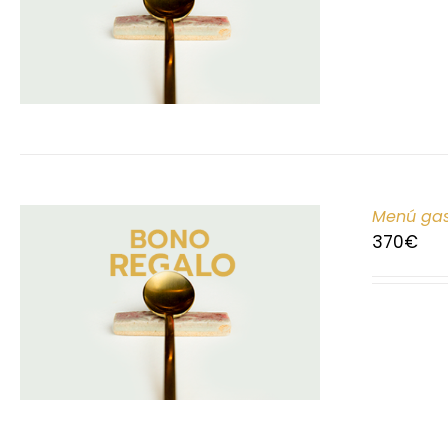
Menú gas
370
€