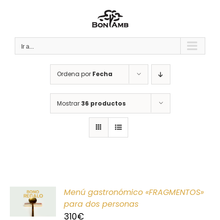
Saltar
al
contenido
Ir a...
Ordena por
Fecha
Mostrar
36 productos
ONAR
Menú gastronómico «FRAGMENTOS»
E
para dos personas
310
€