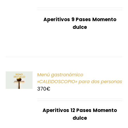
S
Aperitivos
9 Pases
Momento
dulce
ONAR
Menú gastronómico
E
«CALEIDOSCOPIO» para dos personas
370
€
S
Aperitivos
12 Pases
Momento
dulce