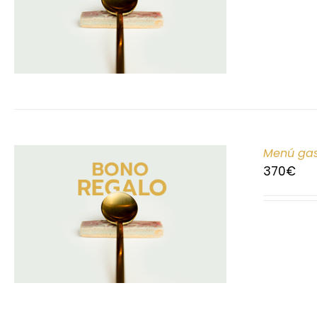
Menú gas
370
€