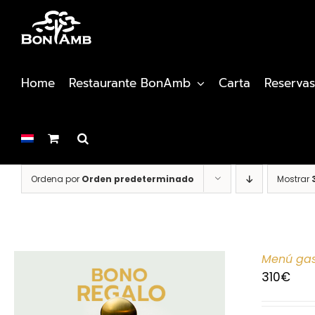
Saltar
al
contenido
Home
Restaurante BonAmb
Carta
Reservas
Ordena por
Orden predeterminado
Mostrar
Menú gas
310
€