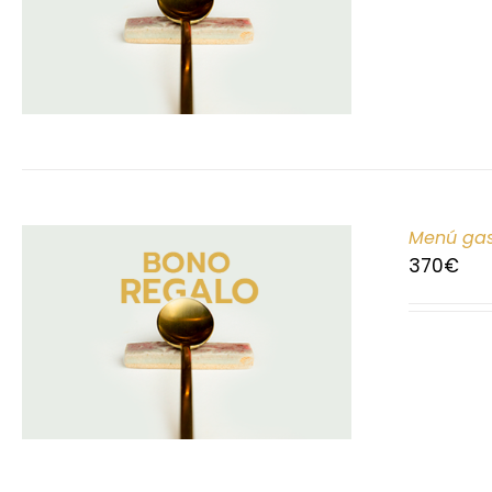
Menú gas
370
€