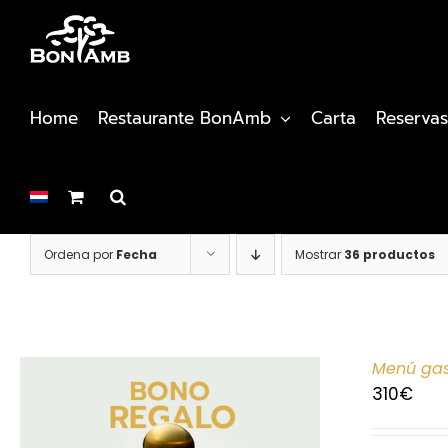
Saltar
al
contenido
Home
Restaurante BonAmb
Carta
Reservas
Ordena por
Fecha
Mostrar
36 productos
Menú gas
310
€