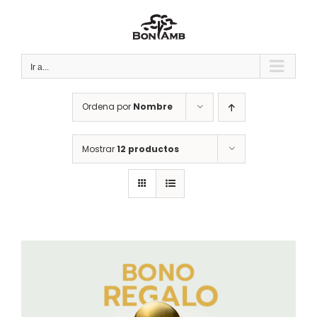
Saltar
al
contenido
Ir a...
Ordena por
Nombre
Mostrar
12 productos