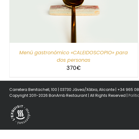
SELECCIONAR IMPORTE
/
DETALLES
Menú gastronómico «CALEIDOSCOPIO» para
dos personas
370
€
Carretera Benitachell, 100 | 03730 Jávea/Xàbia, Alicante | +34 965 0
Copyright 2011-2026 BonAmb Restaurant | All Rights Reserved |
Polít