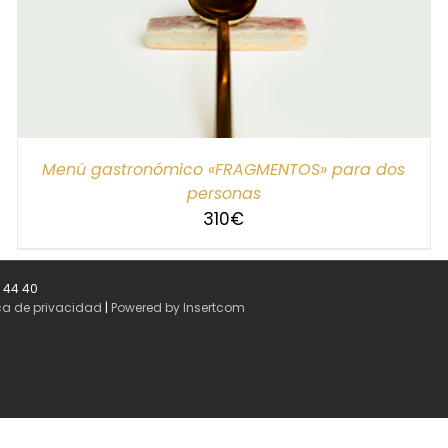
Menú gastronómico «FRAGMENTOS» para dos
personas
310
€
8 44 40
ica de privacidad
|
Powered by Insertcom