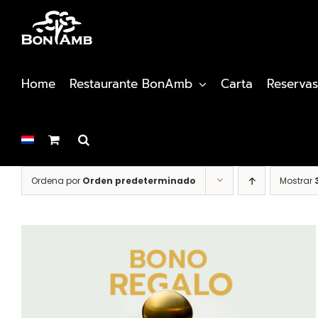
Saltar
al
contenido
Home
Restaurante BonAmb
Carta
Reservas
Ordena por
Orden predeterminado
Mostrar