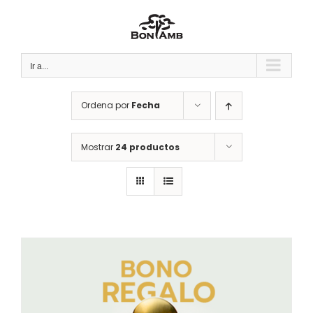
Saltar
al
contenido
Ir a...
Ordena por
Fecha
Mostrar
24 productos