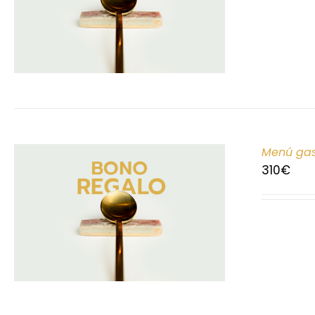
Menú gas
310
€