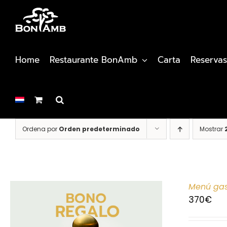
Saltar
al
contenido
Home
Restaurante BonAmb
Carta
Reservas
Ordena por
Orden predeterminado
Mostrar
Menú gas
370
€