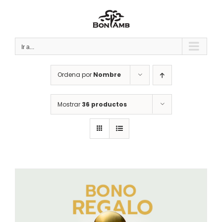
Saltar
al
contenido
Ir a...
Ordena por
Nombre
Mostrar
36 productos