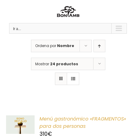
Saltar
al
contenido
Ir a...
Ordena por
Nombre
Mostrar
24 productos
ONAR
Menú gastronómico «FRAGMENTOS»
E
para dos personas
310
€