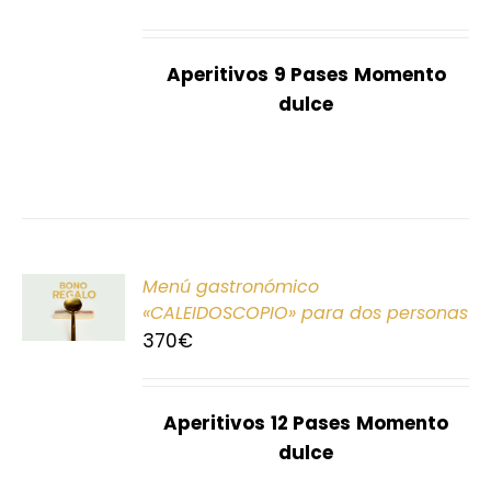
S
Aperitivos
9 Pases
Momento
dulce
ONAR
Menú gastronómico
E
«CALEIDOSCOPIO» para dos personas
370
€
S
Aperitivos
12 Pases
Momento
dulce