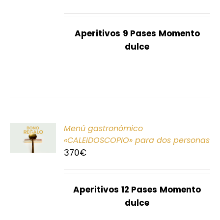
S
Aperitivos
9 Pases
Momento
dulce
ONAR
Menú gastronómico
E
«CALEIDOSCOPIO» para dos personas
370
€
S
Aperitivos
12 Pases
Momento
dulce