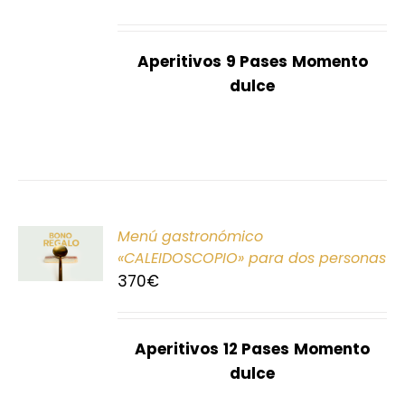
S
Aperitivos
9 Pases
Momento
dulce
ONAR
Menú gastronómico
E
«CALEIDOSCOPIO» para dos personas
370
€
S
Aperitivos
12 Pases
Momento
dulce