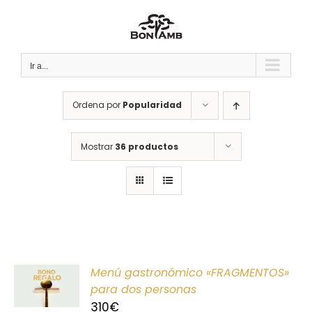
Saltar
al
contenido
Ir a...
Ordena por
Popularidad
Mostrar
36 productos
ONAR
Menú gastronómico «FRAGMENTOS»
E
para dos personas
310
€