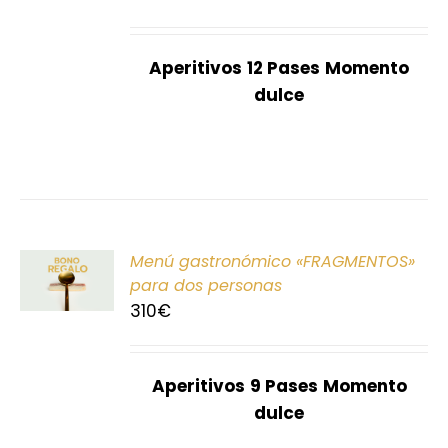
S
Aperitivos
12 Pases
Momento
dulce
ONAR
Menú gastronómico «FRAGMENTOS»
E
para dos personas
310
€
S
Aperitivos
9 Pases
Momento
dulce