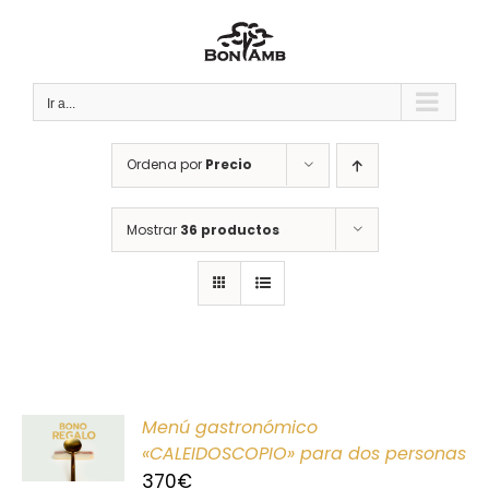
Saltar
al
contenido
Ir a...
Ordena por
Precio
Mostrar
36 productos
ONAR
Menú gastronómico
E
«CALEIDOSCOPIO» para dos personas
370
€